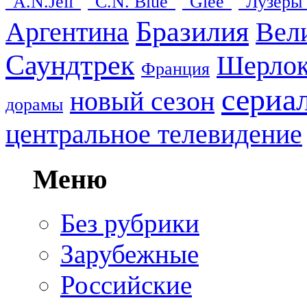
"A.N.Jell"
"C.N. Blue"
"Glee"
"Лузеры
Бразилия
Аргентина
Вел
Саундтрек
Шерло
Франция
сериа
новый сезон
дорамы
центральное телевидение
Меню
Без рубрики
Зарубежные
Российские