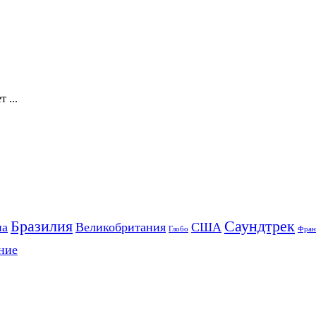
 ...
Бразилия
Саундтрек
на
Великобритания
США
Глобо
Фран
ние