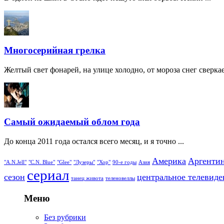
Многосерийная грелка
Желтый свет фонарей, на улице холодно, от мороза снег сверкает
Самый ожидаемый облом года
До конца 2011 года остался всего месяц, и я точно ...
Америка
Аргенти
"A.N.Jell"
"C.N. Blue"
"Glee"
"Лузеры"
"Хор"
90-е годы
Азия
сериал
сезон
центральное телевиде
танец живота
теленовеллы
Меню
Без рубрики