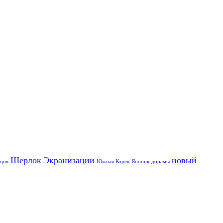
Шерлок
Экранизации
новый
ция
Южная Корея
Япония
дорамы