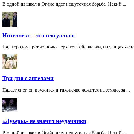
В одной из школ в Огайо идет нешуточная борьба. Некий ...
Интеллект – это сексуально
Над городом третью ночь сверкают фейерверки, на улицах - снег,
Три дня с ангелами
Падает снег, он кружится и тихонечко ложится на землю, за ...
«Лузеры» не значит неудачники
В одной из школ в Огайо идет нешуточная борьба. Некий ...